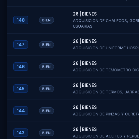
Teléfono / 
26 | BIENES
148
BIEN
ADQUISICION DE CHALECOS, GOR
Teléfono / 
USUARIAS
Tiempo de E
26 | BIENES
147
BIEN
Capítulo / E
ADQUISICION DE UNIFORME HOSPI
Archivo de 
26 | BIENES
146
BIEN
Al registrar
ADQUISICION DE TEMOMETRO DIG
convocatori
El sistema e
26 | BIENES
145
BIEN
ADQUISICION DE TERMOS, JARRA
26 | BIENES
144
BIEN
ADQUISICION DE PINZAS Y CURET
26 | BIENES
143
BIEN
ADQUISICION DE ACEITES Y REPU