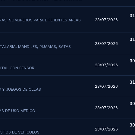
Celular
*
Correo Electrónico
*
31
23/07/2026
RAS, SOMBREROS PARA DIFERENTES AREAS
Celular
*
Correo Electrónico
*
Nro. de Cotización
*
ntrega (Días)
*
Tiempo de Validez de Oferta
*
31
23/07/2026
specialidad
*
TALARIA, MANDILES, PIJAMAS, BATAS
Consultar Estado
Propuesta (PDF - Máx 10MB)
*
30
23/07/2026
se, usted autoriza al Hospital de Espinar a enviarle notificaciones de nueva
ITAL CON SENSOR
as que coincidan con su especialidad.
mitirá un
Acuse de Recibo
automático validando su entrega.
31
23/07/2026
Registrarme en la Base de Datos
S Y JUEGOS DE OLLAS
Confirmar y Enviar Propuesta
30
23/07/2026
AS DE USO MEDICO
30
23/07/2026
ESTOS DE VEHICULOS