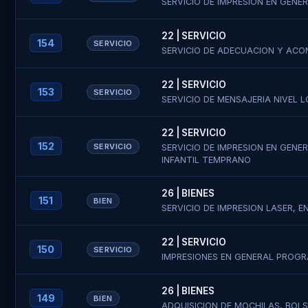
SERVICIO DE IMPRESION EN GENE
22 | SERVICIO
154
SERVICIO
SERVICIO DE ADECUACION Y ACO
22 | SERVICIO
153
SERVICIO
SERVICIO DE MENSAJERIA NIVEL 
Enviar
22 | SERVICIO
152
SERVICIO
SERVICIO DE IMPRESION EN GEN
Regist
INFANTIL TEMPRANO
N° de Cotiz
26 | BIENES
151
BIEN
SERVICIO DE IMPRESION LASER, 
¿Ya te re
Tipo de Pe
22 | SERVICIO
Tipo de Pe
150
SERVICIO
IMPRESIONES EN GENERAL PROG
Razón Socia
26 | BIENES
149
BIEN
Razón Socia
ADQUISICION DE MOCHILAS, BOL