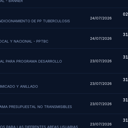
RAL - BANNER
02
24/07/2026
NDICIONAMIENTO DE PP TUBERCULOSIS
31
24/07/2026
LOCAL Y NACIONAL - PPTBC
 Cotización
31
23/07/2026
ERAL PARA PROGRAMA DESARROLLO
ro de Proveedor / Alertas
ación
31
23/07/2026
ENMICADO Y ANILLADO
gistraste anteriormente?
Verificar mi 
×
Verificación de Envío
rsona
*
Nro. Documento (RUC/DNI)
*
31
rsona
*
Nro. Documento (RUC/DNI)
*
23/07/2026
RAMA PRESUPUESTAL NO TRANSMISIBLES
Consulte si su cotización fue registrada correctamente en nuestro
servidor digitando los siguientes datos:
l / Nombres y Apellidos
*
31
23/07/2026
l / Nombres Completos
*
SOS PARA LAS DIFERENTES AREAS USUARIAS
RUC / DNI
*