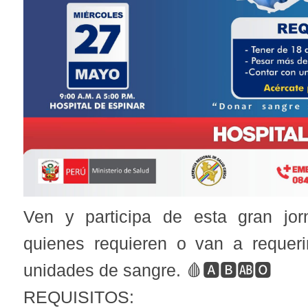
Ven y participa de esta gran jo
quienes requieren o van a requeri
unidades de sangre. 🩸🅰️🅱️🆎🅾️
REQUISITOS: