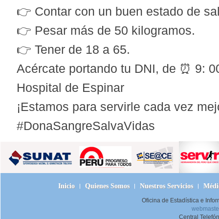
👉 Contar con un buen estado de sa
👉 Pesar más de 50 kilogramos.
👉 Tener de 18 a 65.
Acércate portando tu DNI, de ⏰ 9: 00
Hospital de Espinar
¡Estamos para servirle cada vez mej
#DonaSangreSalvaVidas
Inicio
Quienes Somos
Nuestros Servicios
Médic
Oficina de Estadística e Inf
webmaster
Central Telefó