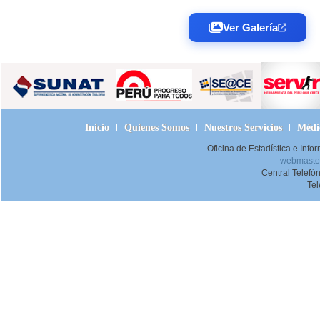
Ver Galería
Inicio
Quienes Somos
Nuestros Servicios
Médic
Oficina de Estadística e Inf
webmaster
Central Telefó
Te