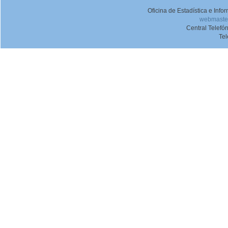
Oficina de Estadística e Inf
webmaster
Central Telefó
Te