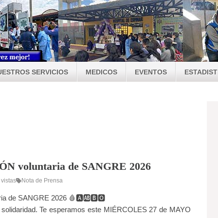
UESTROS SERVICIOS
MEDICOS
EVENTOS
ESTADIST
N voluntaria de SANGRE 2026
vistas
Nota de Prensa
a de SANGRE 2026 🩸🅰️🆎🅱️🅾️
e solidaridad. Te esperamos este MIÉRCOLES 27 de MAYO