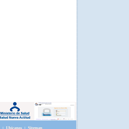
Ubícanos
Sitemap