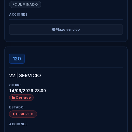
CULMINADO
Plazo vencido
120
22 | SERVICIO
14/06/2026 23:00
Cerrado
×
Enviar Cotización
DESIERTO
N° de Cotización
×
Registro de Proveedor / Alertas