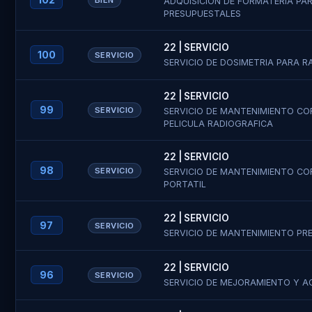
BIEN
ADQUISICION DE FORMATERIA PA
PRESUPUESTALES
22 | SERVICIO
100
SERVICIO
SERVICIO DE DOSIMETRIA PARA 
22 | SERVICIO
99
SERVICIO
SERVICIO DE MANTENIMIENTO CO
PELICULA RADIOGRAFICA
Enviar
Regist
22 | SERVICIO
98
SERVICIO
SERVICIO DE MANTENIMIENTO CO
N° de Cotiz
PORTATIL
¿Ya te re
22 | SERVICIO
97
SERVICIO
SERVICIO DE MANTENIMIENTO PRE
Tipo de Pe
Tipo de Pe
22 | SERVICIO
96
SERVICIO
SERVICIO DE MEJORAMIENTO Y A
Razón Socia
Razón Socia