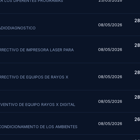
25/05/2026
RA LOS DIFERENTES PROGRAMAS
28
08/05/2026
RADIODIAGNOSTICO
28
08/05/2026
RRECTIVO DE IMPRESORA LASER PARA
 Cotización
ro de Proveedor / Alertas
28
08/05/2026
RRECTIVO DE EQUIPOS DE RAYOS X
ación
28
gistraste anteriormente?
Verificar mi 
08/05/2026
×
VENTIVO DE EQUIPO RAYOS X DIGITAL
Verificación de Envío
rsona
*
Nro. Documento (RUC/DNI)
*
rsona
*
Nro. Documento (RUC/DNI)
*
26
08/05/2026
Consulte si su cotización fue registrada correctamente en nuestro
CONDICIONAMIENTO DE LOS AMBIENTES
servidor digitando los siguientes datos:
l / Nombres y Apellidos
*
l / Nombres Completos
*