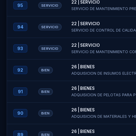
22 | SERVICIO
95
SERVICIO
SERVICIO DE MANTENIMIENTO PR
Teléfono / 
Teléfono / 
22 | SERVICIO
94
SERVICIO
SERVICIO DE CONTROL DE CALID
Tiempo de E
22 | SERVICIO
Capítulo / E
93
SERVICIO
SERVICIO DE MANTENIMIENTO CO
Archivo de 
26 | BIENES
Al registrar
92
BIEN
ADQUISICION DE INSUMOS ELECT
convocatori
El sistema e
26 | BIENES
91
BIEN
ADQUISICION DE PELOTAS PARA 
26 | BIENES
90
BIEN
ADQUISICION DE MATERIALES Y 
26 | BIENES
89
BIEN