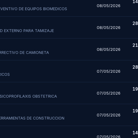
RUC / DNI
*
14
08/05/2026
EVENTIVO DE EQUIPOS BIOMEDICOS
Celular
*
Correo Electrónico
*
28
Celular
*
Correo Electrónico
*
Nro. de Cotización
*
08/05/2026
AD EXTERNO PARA TAMIZAJE
ntrega (Días)
*
Tiempo de Validez de Oferta
*
21
specialidad
*
08/05/2026
RRECTIVO DE CAMIONETA
Consultar Estado
Propuesta (PDF - Máx 10MB)
*
28
se, usted autoriza al Hospital de Espinar a enviarle notificaciones de nueva
07/05/2026
RICOS
as que coincidan con su especialidad.
mitirá un
Acuse de Recibo
automático validando su entrega.
19
Registrarme en la Base de Datos
07/05/2026
PSICOPROFILAXIS OBSTETRICA
Confirmar y Enviar Propuesta
19
07/05/2026
HERRAMIENTAS DE CONSTRUCCION
14
07/05/2026