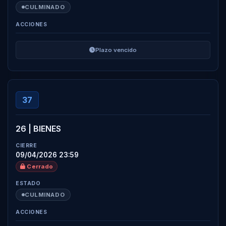
CULMINADO
Plazo vencido
37
26 | BIENES
09/04/2026 23:59
Cerrado
×
Enviar Cotización
CULMINADO
N° de Cotización
×
Registro de Proveedor / Alertas