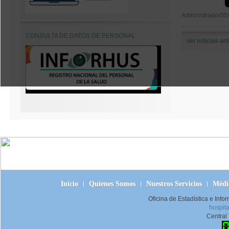
Administrador
05
CONSULTA DE DATOS DE PERSONAL
ver noticias ant
Inicio
Quienes Somos
Nuestros Servicios
Médic
Oficina de Estadística e Inf
hospit
Central