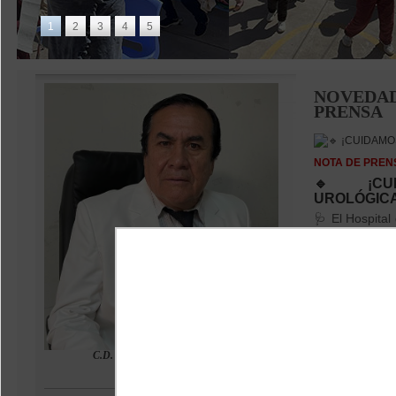
1
2
3
4
5
NOVEDAD
PRENSA
NOTA DE PREN
🔹 ¡CU
UROLÓGICA
🩺 El Hospital
con el Dr. 
Benavente,
Urología. 📅 A
de agosto 📍
Espinar, Cusc
Administrador
05
C.D. Carlos A. Aspilcueta Arenas
Director Ejecutivo
NOTA DE PREN